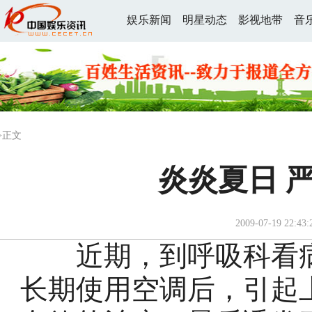
娱乐新闻
明星动态
影视地带
音
>正文
炎炎夏日 
2009-07-19 22:43:
近期，到呼吸科看病
长期使用空调后，引起