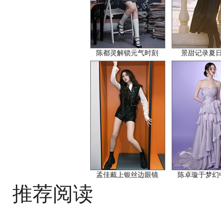
陈都灵解锁元气时刻
景甜记录夏
孟佳戴上银丝边眼镜
陈卓璇于梦幻
推荐阅读