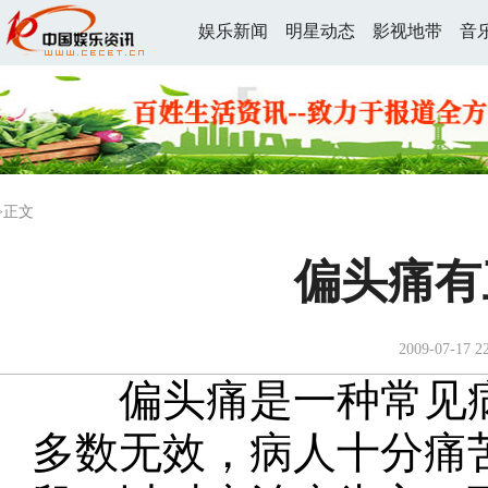
娱乐新闻
明星动态
影视地带
音
>正文
偏头痛有
2009-07-17 2
偏头痛
是一种常见
多数无效，病人十分痛