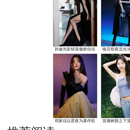
孙俪光影错落傲娇自信
喻言暗夜流光
邓家佳以星夜为幕停驻
宣璐树荫之下