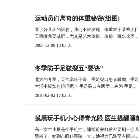
运动员们离奇的体重秘密(组图)
看了好几天的比赛，我们不难发现，体重对于某些项目
天嚷嚷着要减肥，尤其是艺术体操、体操、跳水这类...
2008-12-09 13:03:01
冬季防手足皲裂五“要诀”
北方的冬季，天气寒冷干燥，手足裂口患者骤增。手足
生活中应如何护理呢？ 手足裂口在医学上称为 手足...
2010-02-02 17:02:31
摸黑玩手机小心得青光眼 医生提醒睡
高一女生小夏是个手机控，睡觉前关灯后都要刷一会儿
黑板了。她到市眼科医院一查，她视力已降至左眼30...