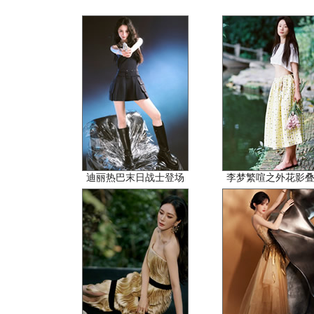
迪丽热巴末日战士登场
李梦繁喧之外花影