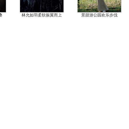
叠
林允如羽柔软振翼而上
景甜游公园欢乐步伐