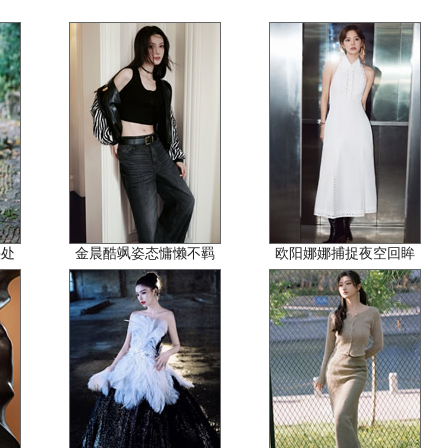
叠处
金晨酷飒姿态慵懒不羁
欧阳娜娜捕捉夜空回眸