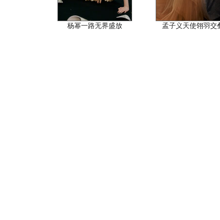
杨幂一路无界盛放
孟子义天使翎羽交