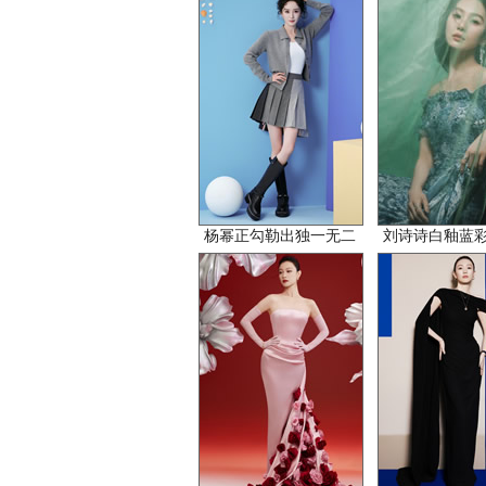
杨幂正勾勒出独一无二
刘诗诗白釉蓝