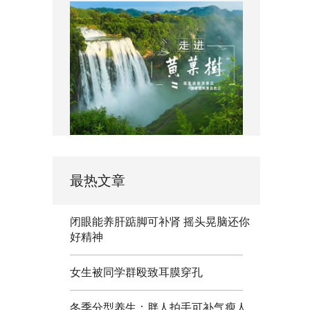
最热文章
闭眼能养肝踮脚可补肾 摇头晃脑还你
好精神
女生被同学群殴致耳膜穿孔
冬季分型养生：胖人拍手可补气瘦人