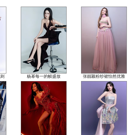
规则
杨幂每一的帧盛放
张靓颖粉纱裙怡然优雅