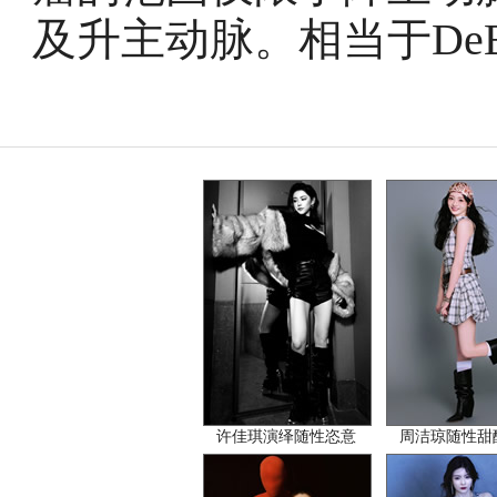
及升主动脉。相当于DeB
许佳琪演绎随性恣意
周洁琼随性甜