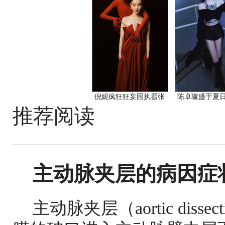
倪妮疯狂狂妄固执嚣张
陈卓璇盛于夏
推荐阅读
主动脉夹层的病因症
主动脉夹层（aortic di