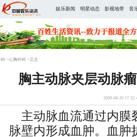
娱乐新闻
明星动态
影视地带
音
外科
>
心胸外科
>正文
胸主动脉夹层动脉瘤
2009-08-20 17:32:
主动脉血流通过内膜裂
脉壁内形成血肿。血肿