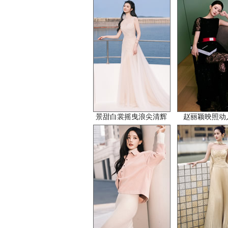
景甜白裳摇曳浪尖清辉
赵丽颖映照动