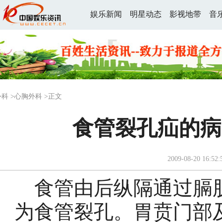
娱乐新闻
明星动态
影视地带
音
外科
>
心胸外科
>正文
食管裂孔疝的病
2009-08-20 16:52:
食管由后纵隔通过膈肌
为食管裂孔。胃贲门部