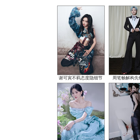
谢可寅不羁态度隐细节
周笔畅解构先