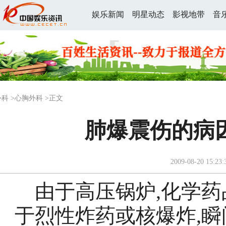
娱乐新闻
明星动态
影视地带
音
外科
>
心胸外科
>正文
肺爆震伤的病
2009-08-20 15:23:
由于高压锅炉,化学药
于烈性炸药或核爆炸,