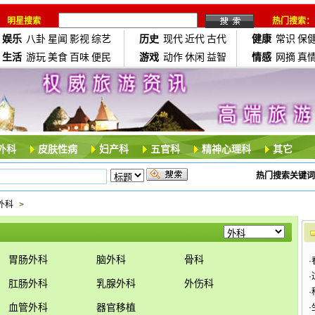
明星搜索
热门搜索：
娱乐
八卦
星闻
影视
综艺
历史
现代
近代
古代
健康
常识
保
生活
游玩
美食
百味
便民
游戏
动作
休闲
益智
情感
网摘
真
外科
皮肤性病
妇产科
五官科
精神心理科
其它
热门搜索关键词
外科
>
胃肠外科
脑外科
骨科
·
·
肛肠外科
乳腺外科
外伤科
·
血管外科
器官移植
·