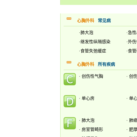
心胸外科
常见病
·
肺大泡
·
急性
·
继发性纵隔感染
·
外伤
·
食管失弛缓症
·
食管
心胸外科
所有疾病
·
创伤性气胸
·
创
·
单心房
·
单
·
肺大泡
·
肺
·
房室管畸形
·
肥厚