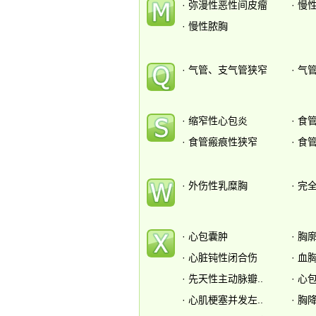
·
弥漫性恶性间皮瘤
·
慢
·
慢性脓胸
·
气管、支气管狭窄
·
气
·
缩窄性心包炎
·
食
·
食管瘢痕性狭窄
·
食
·
外伤性乳糜胸
·
完全
·
心包囊肿
·
胸
·
心脏钝性闭合伤
·
血
·
先天性主动脉瓣..
·
心
·
心肌梗塞并发左..
·
胸