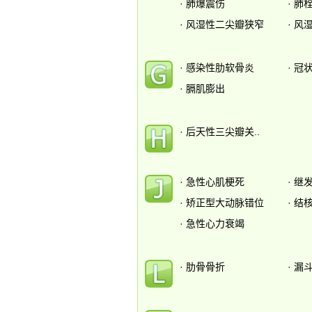
·
肺爆震伤
·
肺
·
风湿性二尖瓣狭窄
·
风湿
·
感染性肋软骨炎
·
冠
·
膈肌膨出
·
后天性三尖瓣关..
·
急性心肌梗死
·
继
·
矫正型大动脉错位
·
结
·
急性心力衰竭
·
肋骨骨折
·
漏