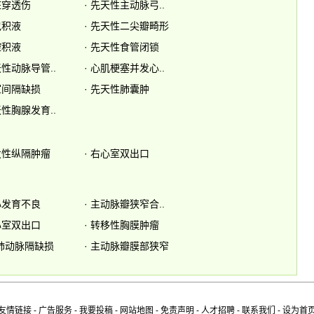
脏穿透伤
·
先天性主动脉弓..
包积液
·
先天性二尖瓣畸形
腔积液
·
先天性食管闭锁
性动脉导管..
·
心肌梗塞并发心..
室间隔缺损
·
先天性肺囊肿
性胸腺发育..
发性纵隔肿瘤
·
右心室双出口
心发育不良
·
主动脉瓣狭窄合..
心室双出口
·
转移性胸膜肿瘤
肺动脉隔缺损
·
主动脉瓣膜部狭窄
友情链接
-
广告服务
-
我要投稿
-
网站地图
-
免责声明
-
人才招聘
-
联系我们
-
设为首