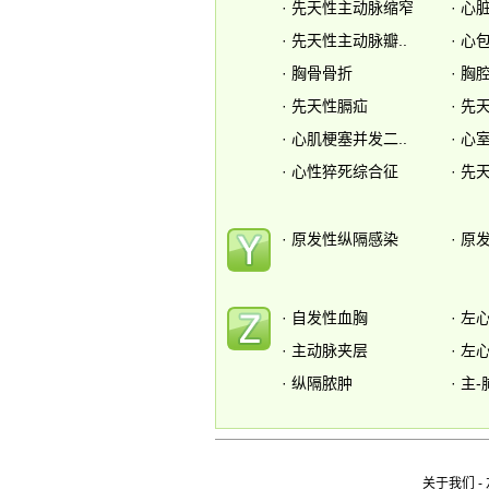
·
先天性主动脉缩窄
·
心
·
先天性主动脉瓣..
·
心
·
胸骨骨折
·
胸
·
先天性膈疝
·
先天
·
心肌梗塞并发二..
·
心
·
心性猝死综合征
·
先天
·
原发性纵隔感染
·
原
·
自发性血胸
·
左
·
主动脉夹层
·
左
·
纵隔脓肿
·
主-
关于我们
-