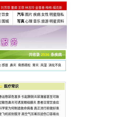
刘芳菲
董卿
王菲
林志玲
金喜善
梅根-福克斯
健
饮食
汽车
图片
疾病
女性
明星隐私
情
围城
写真
心理
音乐
旅游
明星资料
共收录
2536
条疾病
:
感冒
鼻炎
骨质疏松
胃炎
风湿
消化不良
医疗常识
春运憋尿危害多 引起膀胱炎尿潴留甚至可致
过敏性鼻炎可诱发眼结膜炎 患者日常饮食应
科学家为何制造致命病毒 真正流行前做好准
坐飞机前别拔牙 高空气压差压迫伤口容易出