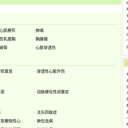
·
·
·
·
·
心肌梗死
·
肺癌
·
性乳糜胸
·
胸腺瘤
·
破裂
·
心脏穿透伤
·
伤性窒息
·
穿透性心脏外伤
·
·
·
心室
·
动脉硬化性闭塞症
·
·
·
癌
·
法乐四联症
·
·
型梗阻性心..
·
肺包虫病
·