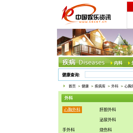
内科
健康查询:
首页
>
健康
>
疾病库
>
外科
>
心胸
外科
心胸外科
肝胆外科
泌尿外科
手外科
烧伤科