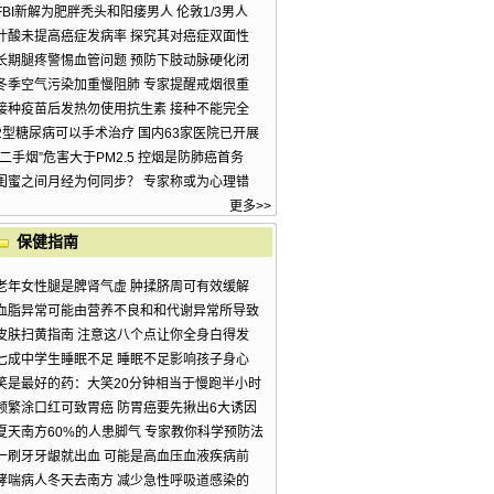
FBI新解为肥胖秃头和阳痿男人 伦敦1/3男人
叶酸未提高癌症发病率 探究其对癌症双面性
长期腿疼警惕血管问题 预防下肢动脉硬化闭
冬季空气污染加重慢阻肺 专家提醒戒烟很重
接种疫苗后发热勿使用抗生素 接种不能完全
2型糖尿病可以手术治疗 国内63家医院已开展
“二手烟”危害大于PM2.5 控烟是防肺癌首务
闺蜜之间月经为何同步？ 专家称或为心理错
更多>>
保健指南
老年女性腿是脾肾气虚 肿揉脐周可有效缓解
血脂异常可能由营养不良和和代谢异常所导致
皮肤扫黄指南 注意这八个点让你全身白得发
七成中学生睡眠不足 睡眠不足影响孩子身心
笑是最好的药：大笑20分钟相当于慢跑半小时
频繁涂口红可致胃癌 防胃癌要先揪出6大诱因
夏天南方60%的人患脚气 专家教你科学预防法
一刷牙牙龈就出血 可能是高血压血液疾病前
哮喘病人冬天去南方 减少急性呼吸道感染的