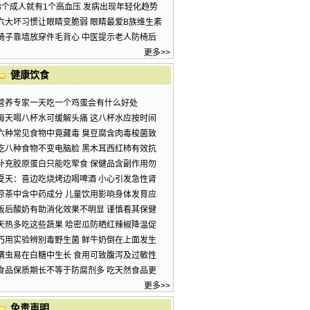
3个成人就有1个高血压 发病出现年轻化趋势
六大坏习惯让眼睛变脆弱 眼睛最爱B族维生素
椅子靠墙放穿件毛背心 中医提示老人防椅后
更多>>
健康饮食
营养专家一天吃一个鸡蛋会有什么好处
每天喝八杯水可缓解头痛 这八杯水应按时间
六种常见食物中竟藏毒 臭豆腐含肉毒梭菌致
吃八种食物不变电脑脸 黑木耳西红柿有效抗
补充胶原蛋白只能吃荤食 保健品含副作用勿
夏天：喜边吃烧烤边喝啤酒 小心引发急性肾
凉茶中含中药成分 儿童饮用影响身体发育应
饭后酸奶有助消化效果不明显 谨慎看其保健
天热多吃这些蔬果 哈密瓜防晒红辣椒降温促
巧用实验辨别毒野生菌 鲜牛奶倒在上面发生
螨虫易在白糖中生长 食用可致腹泻及过敏性
食品保质期长不等于防腐剂多 吃天然食品更
更多>>
免责声明