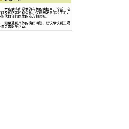
本疾病库所提供的有关疾病检查、诊断、治
疗以及预防等所有信息，仅供网友参考和学习，
不能代替任何医生的处方和医嘱。
如果遇到具体的疾病问题，建议尽快到正规
医院寻求医生帮助。