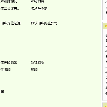
栓塞和肺梗死
·
肺错构瘤
·
·
性二尖瓣关..
·
肺动静脉瘤
·
状动脉异位起源
·
冠状动脉终止异常
·
·
·
·
·
·
发性纵隔感染
·
急性脓胸
·
核性脓胸
·
鸡胸
·
·
·
·
斗胸
·