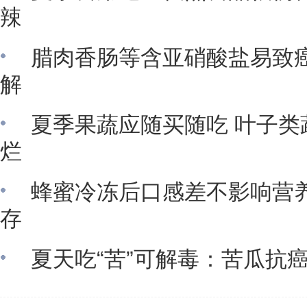
辣
腊肉香肠等含亚硝酸盐易致癌
解
夏季果蔬应随买随吃 叶子类
烂
蜂蜜冷冻后口感差不影响营养
存
夏天吃“苦”可解毒：苦瓜抗