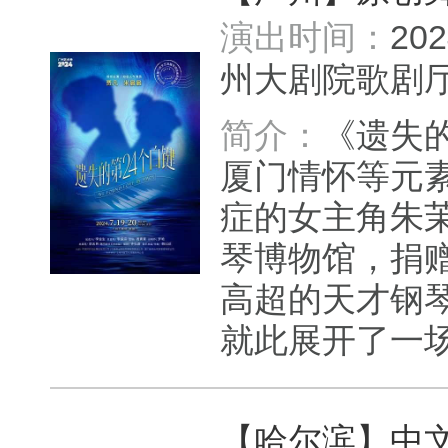
演出时间：
20
州大剧院歌
简介：
《遗失
厦门情怀等元
症的女主角朱
琴博物馆，捐
高超的天才钢
就此展开了一场
【哈尔滨】中