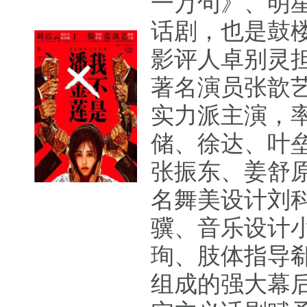
一万句》、明
话剧，也是鼓
影评人卓别灵
著名演员张歆
实力派主演，
储、徐达、叶
张振东、姜舒原
名舞美设计刘
骥、音乐设计
珣、肢体指导
组成的强大幕