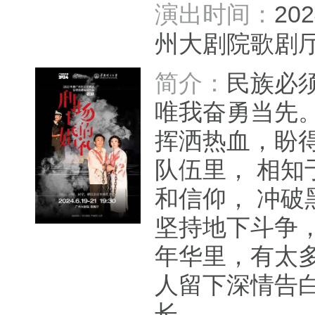
演出时间：
20
州大剧院歌
简介：
民族必
唯我奋勇当先。
挥洒热血，盼
队伍里， 相知
和信仰， 冲破
坚持地下斗争，
年华里，有太
人留下深情告
长...