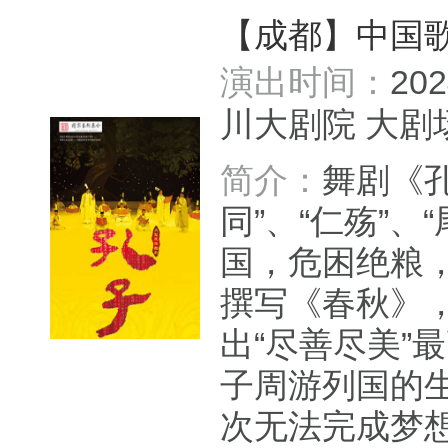
【成都】中国
演出时间：
20
川大剧院 大
简介：
舞剧《孔
同”、“仁殇”
国，危困绝粮
撰写《春秋》
出“尽善尽美
子周游列国的
次无法完成梦想