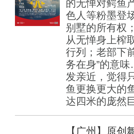
的无惮对鳄鱼
色人等粉墨登
别墅的所有权；
从无惮身上榨取
行列；老部下
务在身”的意
发亲近，觉得
鱼更换更大的
达四米的庞然巨兽
【广州】原创舞