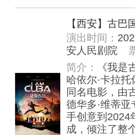
【西安】古巴
演出时间：
20
安人民剧院
简介：
《我是
哈依尔·卡拉托
同名电影，由
德华多·维蒂亚
手创意到202
成，倾注了整