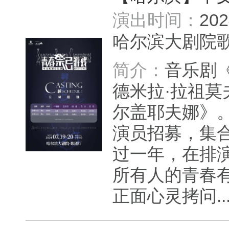
演出时间：
20
哈尔滨大剧院
简介：
音乐剧
德米拉·拉祖莫
尔盖耶夫娜》
演员招募，集
过一年，在排
所有人的青春
正面心灵拷问..