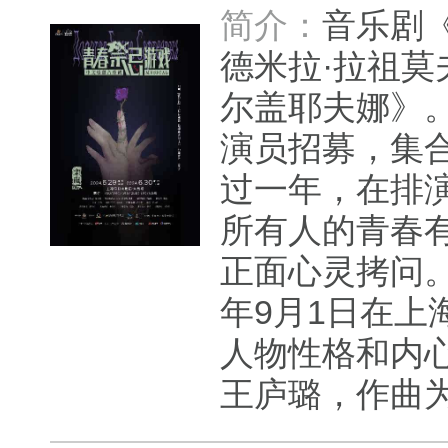
简介：
音乐剧
德米拉·拉祖莫
尔盖耶夫娜》
演员招募，集
过一年，在排
所有人的青春
正面心灵拷问
年9月1日在上
人物性格和内
王庐璐，作曲为