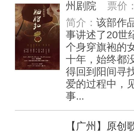
州剧院
票价
简介：
该部作
事讲述了20世
个身穿旗袍的
十年，始终都
得回到阳间寻
爱的过程中，
事...
【广州】原创