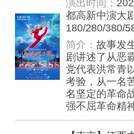
演出时间：
20
都高新中演大
180/280/380/5
简介：
故事发
剧讲述了从恶
党代表洪常青
考验，从一名
名坚定的革命
强不屈革命精神