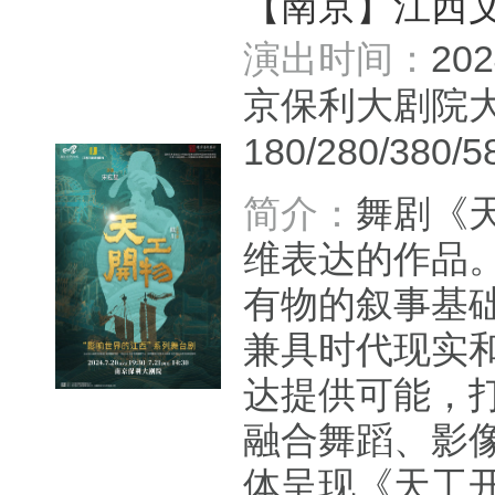
【南京】江西
演出时间：
20
京保利大剧院
180/280/380/5
简介：
舞剧《
维表达的作品
有物的叙事基
兼具时代现实
达提供可能，
融合舞蹈、影像
体呈现《天工