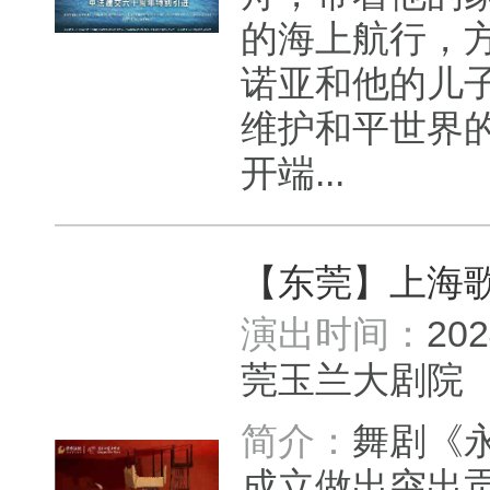
的海上航行，
诺亚和他的儿
维护和平世界
开端...
【东莞】上海
演出时间：
20
莞玉兰大剧
简介：
舞剧《永
成立做出突出