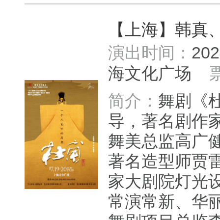
【上海】韩真
演出时间：
20
海文化广场
简介：
舞剧《
导，著名剧作
舞美总监高广
著名造型师贾
家大剧院灯光
常演常新、华