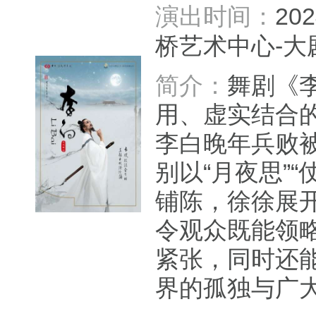
演出时间：
20
桥艺术中心-
简介：
舞剧《李
用、虚实结合
李白晚年兵败
别以“月夜思”“
铺陈，徐徐展开
令观众既能领
紧张，同时还
界的孤独与广大.