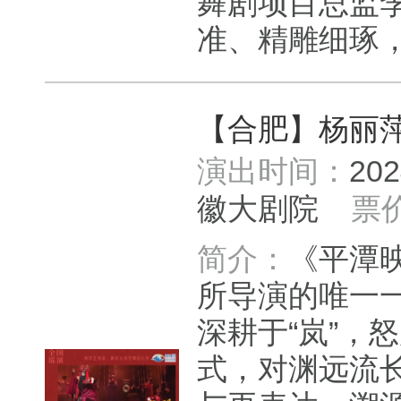
舞剧项目总监
准、精雕细琢，
【合肥】杨丽
演出时间：
20
徽大剧院
票
简介：
《平潭
所导演的唯一一
深耕于“岚”，
式，对渊远流