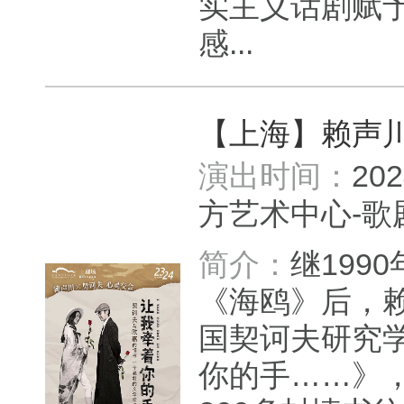
实主义话剧赋
感...
【上海】赖声
演出时间：
20
方艺术中心-
简介：
继199
《海鸥》后，
国契诃夫研究
你的手……》