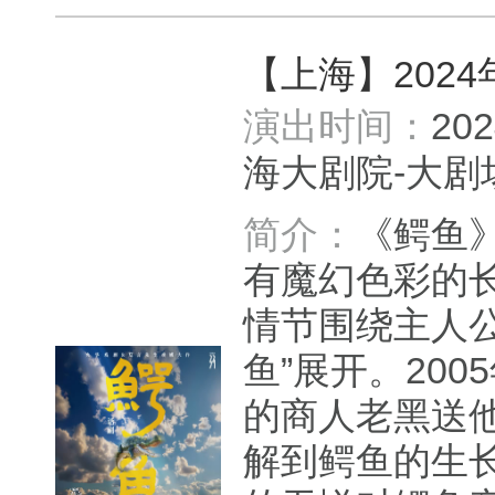
【上海】202
演出时间：
20
海大剧院-大
简介：
《鳄鱼
有魔幻色彩的
情节围绕主人
鱼”展开。20
的商人老黑送
解到鳄鱼的生