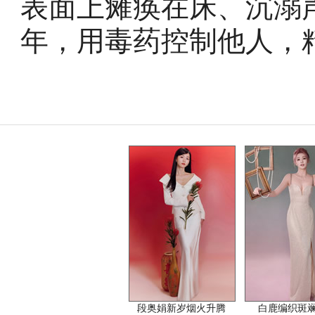
表面上瘫痪在床、沉溺
年，用毒药控制他人，
段奥娟新岁烟火升腾
白鹿编织斑