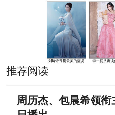
刘诗诗寻觅最美的蓝调
李一桐从容淡
推荐阅读
周历杰、包晨希领衔
日播出