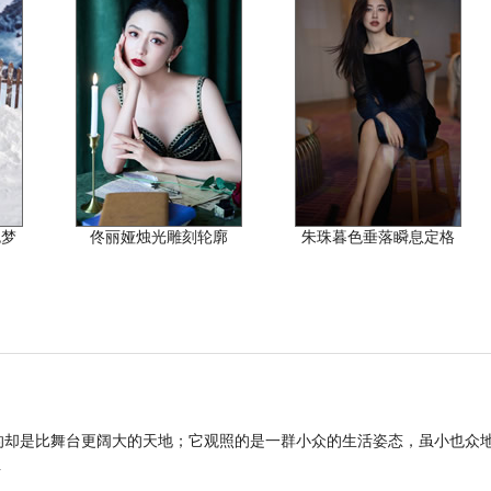
色梦
佟丽娅烛光雕刻轮廓
朱珠暮色垂落瞬息定格
的却是比舞台更阔大的天地；它观照的是一群小众的生活姿态，虽小也众
.