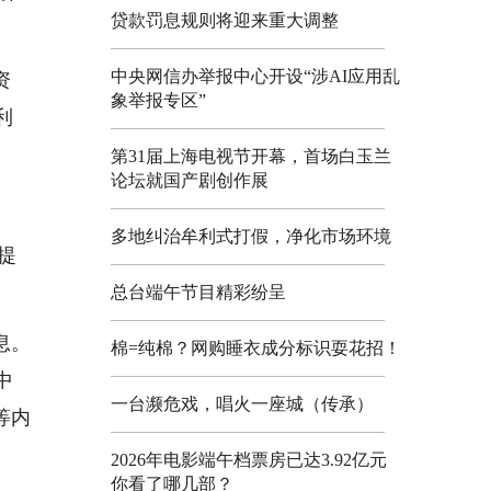
贷款罚息规则将迎来重大调整
中央网信办举报中心开设“涉AI应用乱
资
象举报专区”
利
第31届上海电视节开幕，首场白玉兰
论坛就国产剧创作展
多地纠治牟利式打假，净化市场环境
提
总台端午节目精彩纷呈
息。
棉=纯棉？网购睡衣成分标识耍花招！
中
一台濒危戏，唱火一座城（传承）
等内
2026年电影端午档票房已达3.92亿元
你看了哪几部？