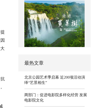
“提
症因
夸大
最热文章
北京公园艺术季启幕 近200项活动演
“抗
绎“艺景相生”
，
两部门：促进电影院多样化经营 发展
电影院文化
械