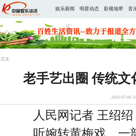
娱乐新闻
明星动态
影视地带
音
>正文
老手艺出圈 传统
2026-07-08 1
人民网记者 王绍绍
听婉转黄梅戏，一韵