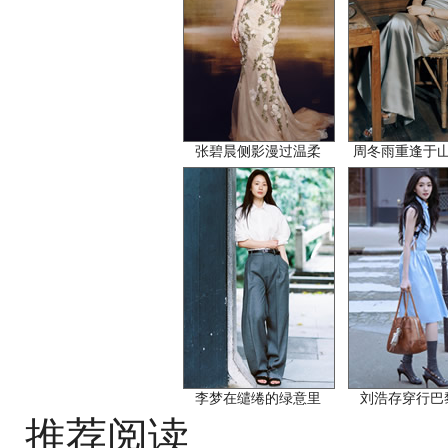
张碧晨侧影漫过温柔
周冬雨重逢于
李梦在缱绻的绿意里
刘浩存穿行巴
推荐阅读