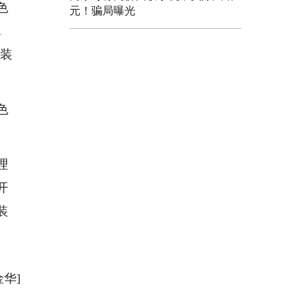
色
元！骗局曝光
1
能装
色
理
开
装
金华]