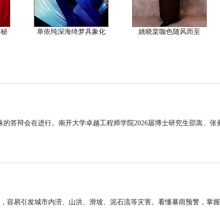
神秘
单依纯深海绮梦具象化
姚晓棠咖色随风而至
的答辩会在进行。南开大学卓越工程师学院2026届博士研究生邵嵩、张
，容易引发城市内涝、山洪、滑坡、泥石流等灾害。看懂暴雨预警，掌握