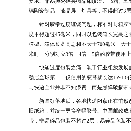
要求。非易损易碎类物品如服装、书籍、五
璃陶瓷制品、液晶屏、灯具等，不得超过3
针对胶带过度缠绕问题，标准对封箱胶带
度不得超过45毫米，同时以包装箱长宽高
模型。箱体长宽高总和不大于700毫米、大于70
米时，分别对应3倍、4倍、5倍的胶带使用
快递过度包装之痛，源于行业粗放发展的惯性
稳居全球第一，仅使用的胶带就长达1591.
与快递企业并非不知浪费，而是忌惮破损带
新国标落地后，各地快递网点正在悄然改
旧纸箱，并统一更换窄幅胶带。中国邮政成都
带，非易碎品包装不超过2层，易碎品包装不