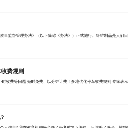
品质量监督管理办法》（以下简称《办法》）正式施行。纤维制品是人们
车收费规则
两小时收费等问题 短时免费、以分钟计费！多地优化停车收费规则 专家表
?
集个人信息? 我在教育机构平台领了份考前复习资料，只注册了账号，推销