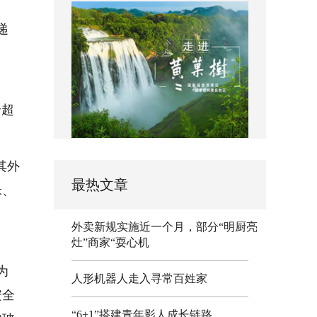
递
个超
其外
最热文章
米、
外卖新规实施近一个月，部分“明厨亮
灶”商家“耍心机
为
人形机器人走入寻常百姓家
安全
“6+1”搭建青年影人成长链路