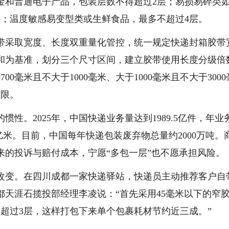
金和普通电子产品，包装层数不得超过2层；易损易碎类
层；温度敏感易变型类或生鲜食品，最多不超过4层。
采取宽度、长度双重量化管控，统一规定快递封箱胶带
之和为基准，划分三个尺寸区间，建立胶带使用长度分级倍
0毫米且不大于1000毫米、大于1000毫米且不大于3000
上限。
。2025年，中国快递业务量达到1989.5亿件，年业
6亿米。目前，中国每年快递包装废弃物总量约2000万吨。
来的投诉与赔付成本，宁愿“多包一层”也不愿承担风险。
变。在四川成都一家快递驿站，快递员主动推荐客户自
天涯石揽投部经理李凌说：“首先采用45毫米以下的窄
超过3层，这样打包下来单个包裹耗材节约近三成。”