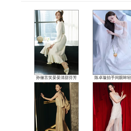
孙俪言笑晏晏清甜芬芳
陈卓璇抬手间眼眸