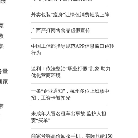
如玻
外卖包装“瘦身”让绿色消费轻装上阵
宽
广西严打网售食品虚假宣传
数
中国工信部指导规范APP信息窗口跳转
毫
行为
监利：依法整治“职业打假”乱象 助力
务量
优化营商环境
商家
一条“企业通知”，杭州多位上班族中
招，工资卡被扣光
带
未成年人冒名租车出事故 监护人担
胶
责“买单”
商家号称高价回收手机，实际只给150