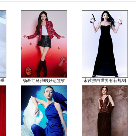
轻垂
杨幂红马驰骋好运签收
宋茜黑白世界有新规则