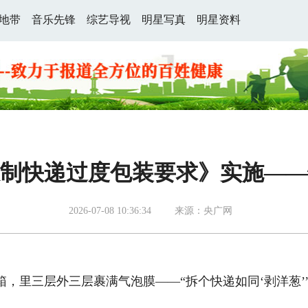
地带
音乐先锋
综艺导视
明星写真
明星资料
制快递过度包装要求》实施——
2026-07-08 10:36:34
来源：央广网
里三层外三层裹满气泡膜——“拆个快递如同‘剥洋葱’