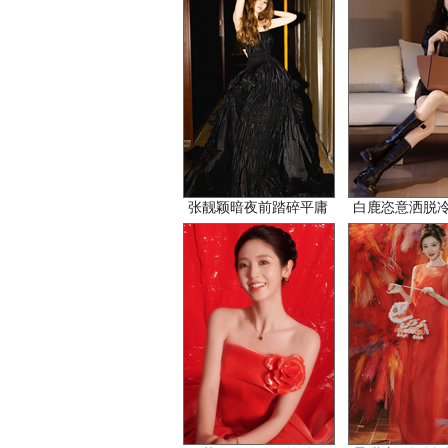
张靓颖暗夜前踏碎平庸
白鹿恣意洒脱