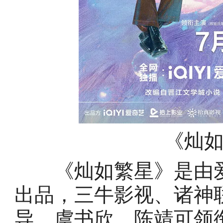
《灿
《灿如繁星》是由爱
出品，三牛影视、诸神
导，虞书欣、陈靖可领