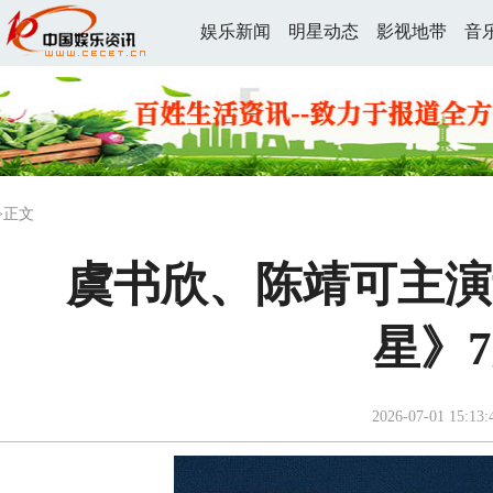
娱乐新闻
明星动态
影视地带
音
>正文
虞书欣、陈靖可主演
星》
2026-07-01 15:13: