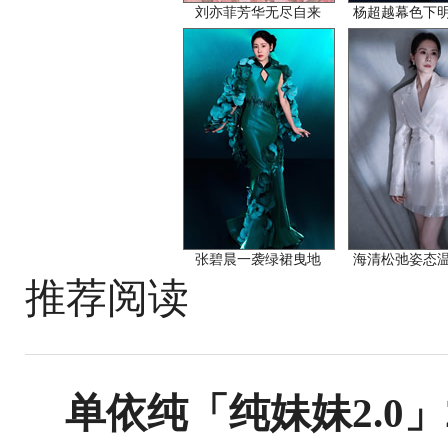
刘亦菲芳华无尽自来
杨超越幕色下
张碧晨一袭绿裙曳地
海清松弛姿态
推荐阅读
单依纯「纯妹妹2.0」