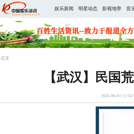
娱乐新闻
明星动态
影视地带
音
>正文
【武汉】民国荒
2026-06-03 11:54: