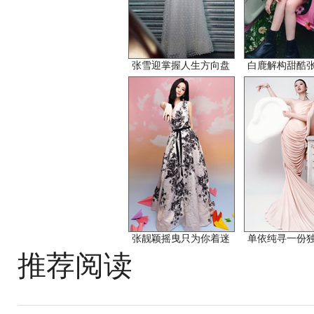
张雪迎掌握人生方向盘
白鹿解构甜酷
张靓颖摇曳只为你着迷
单依纯寻一份
推荐阅读