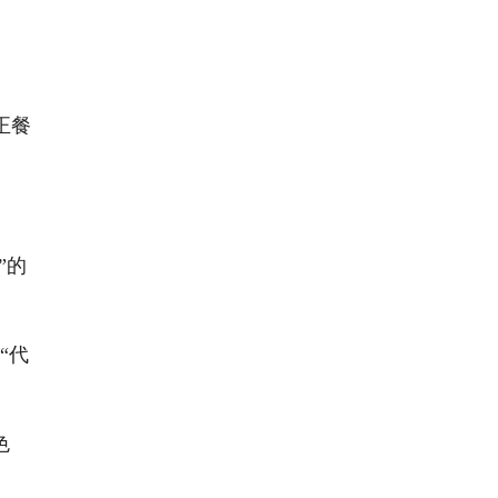
。
正餐
”的
“代
色