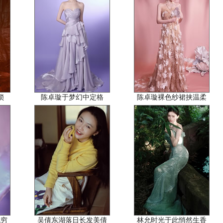
锁
陈卓璇于梦幻中定格
陈卓璇裸色纱裙挟温柔
无穷
吴倩东湖落日长发美倩
林允时光于此悄然生香