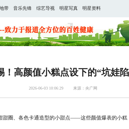
地带
音乐先锋
综艺导视
明星写真
明星资料
惕！高颜值小糕点设下的“坑娃陷
2026-06-03 10:06:29
来源：央广网
甜甜圈、各色卡通造型的小甜点——这些颜值爆表的小糕