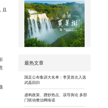
，且
影
最热文章
意
国足公布集训大名单：李昊首次入选
武磊回归
题
虚构政策、蹭炒热点、误导舆论 多部
门联动整治网络谣