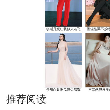
李斯丹妮红装似火若飞
孟佳酷飒不减
景甜白裳摇曳浪尖清辉
王楚然浪漫泛
推荐阅读