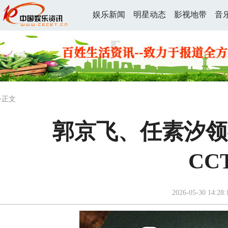
娱乐新闻
明星动态
影视地带
音
>正文
郭京飞、任素汐领
CC
2026-05-30 14:28: