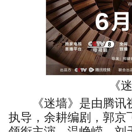
《
《迷墙》是由腾讯视
执导，余耕编剧，郭京
领衔主演，温峥嵘、刘