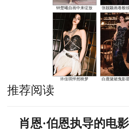
钟楚曦自画中来绽放
张靓颖画卷般
许佳琪怦然映梦
白鹿黛裙曳影
推荐阅读
肖恩·伯恩执导的电影