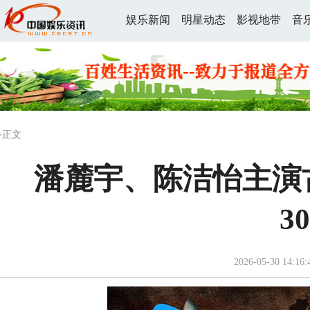
娱乐新闻
明星动态
影视地带
音
>正文
潘麓宇、陈洁怡主演
3
2026-05-30 14:16: