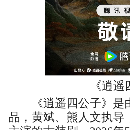
《逍遥
《逍遥四公子》是由
品，黄斌、熊人文执导