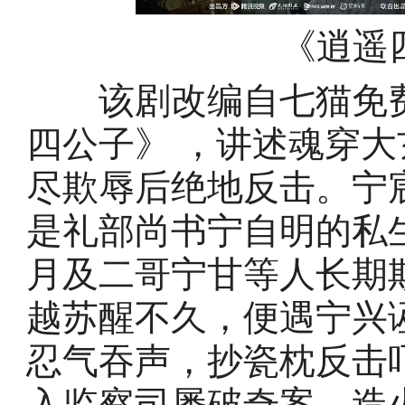
《逍遥
该剧改编自七猫免费
四公子》 ，讲述魂穿
尽欺辱后绝地反击。宁
是礼部尚书宁自明的私
月及二哥宁甘等人长期
越苏醒不久，便遇宁兴
忍气吞声，抄瓷枕反击
入监察司屡破奇案，造