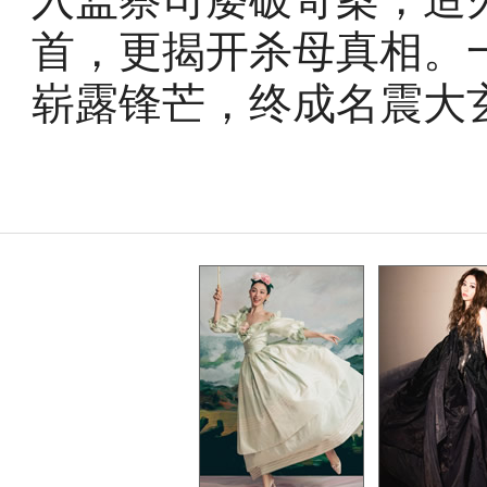
首，更揭开杀母真相。
崭露锋芒，终成名震大