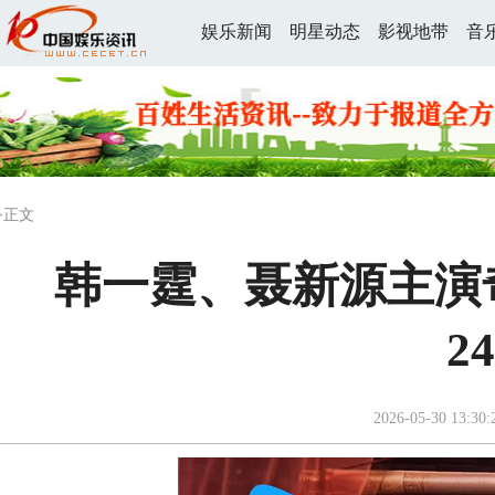
娱乐新闻
明星动态
影视地带
音
>正文
韩一霆、聂新源主演
2
2026-05-30 13:30: