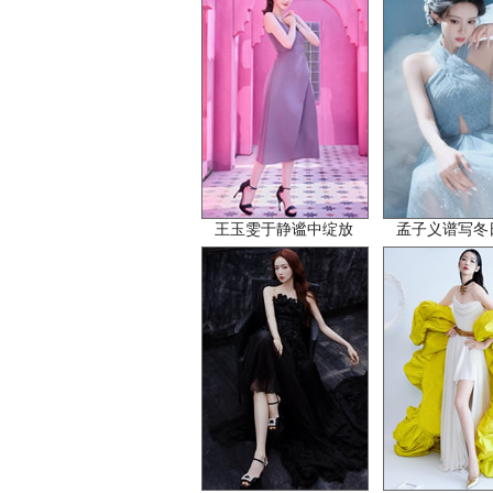
王玉雯于静谧中绽放
孟子义谱写冬