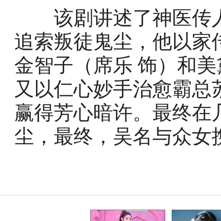
该剧讲述了神医传人
追索叛徒鬼尘，他以家
金智子（席乐 饰）和美
又以仁心妙手治愈霸总
赢得芳心暗许。最终在
尘，最终，吴名与众女