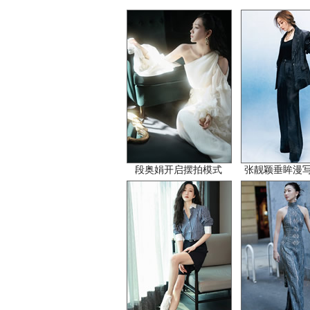
段奥娟开启摆拍模式
张靓颖垂眸漫