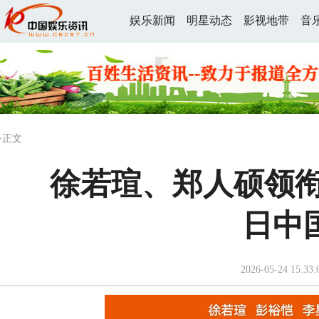
娱乐新闻
明星动态
影视地带
音
>正文
徐若瑄、郑人硕领衔
日中
2026-05-24 15:33: