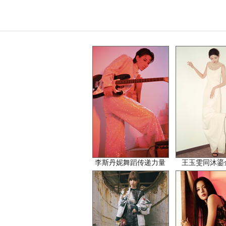
李斯丹妮舞蹈传递力量
王玉雯同沐鎏