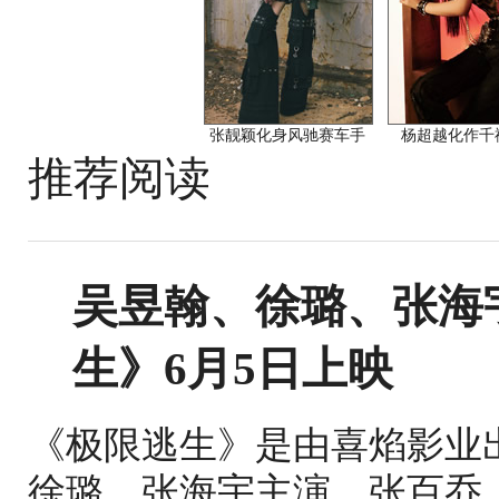
张靓颖化身风驰赛车手
杨超越化作千
推荐阅读
吴昱翰、徐璐、张海
生》6月5日上映
《极限逃生》是由喜焰影业
徐璐、张海宇主演，张百乔