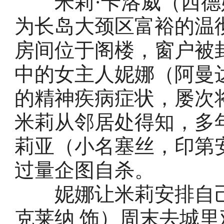
米莉·卡洛威（西德妮
为长岛大颈区富裕的温
房间位于阁楼，窗户被
中的女主人妮娜（阿曼达
的精神疾病症状，屡次
米莉从邻居处得知，多
莉亚（小名塞丝，印第安
过量企图自杀。
妮娜让米莉安排自己
克莱纳 饰）周末去城