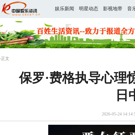
娱乐新闻
明星动态
影视地带
音
>正文
保罗·费格执导心理
日
2026-05-24 14:14: