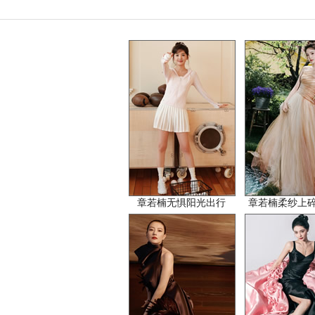
章若楠无惧阳光出行
章若楠柔纱上