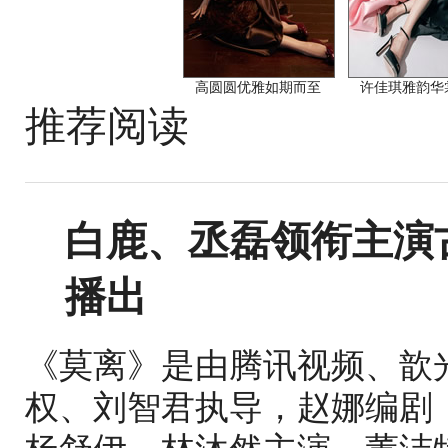
高圆圆优雅如期而至
许佳琪雅韵华
推荐阅读
白鹿、丞磊领衔主演
播出
《莫离》是由腾讯视频、歆
权、刘智君执导，赵娜编剧