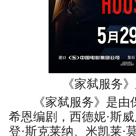
《家弑服务》
《家弑服务》是由保罗
希恩编剧，西德妮·斯威
登·斯克莱纳、米凯莱·