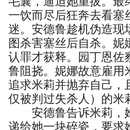
毛囊，逼迫她重拔。最
一饮而尽后狂奔去看塞
迷。安德鲁趁机伪造现
图杀害塞丝后自杀。妮
认罪才获释。园丁恩佐
鲁阻挠。妮娜故意雇用
追求米莉并抛弃自己，
仅被判过失杀人）的米
安德鲁告诉米莉，她
递给她一块碎瓷，要求