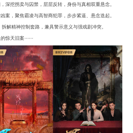
相，深挖拐卖与囚禁，层层反转，身份与真相双重悬念。
实凶案，聚焦霸凌与高智商犯罪，步步紧逼、悬念迭起。
产，拆解精神控制套路，兼具警示意义与强戏剧冲突。
天旧案······