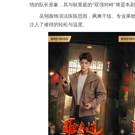
情的队长形象，其与耿業庭的“双强对峙”将是本
吴翎薇饰演法医陈思雨，飒爽干练、专业果
注入了难得的轻松与温度。