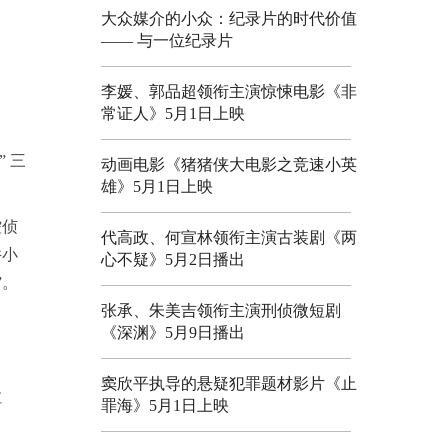
大众媒介的小众：纪录片的时代价值
—— 与一位纪录片
李媛、郭品超领衔主演惊悚电影《非
常证人》5月1日上映
 三
动画电影《猪猪侠大电影之竞速小英
雄》5月1日上映
控侦
代高政、何宣林领衔主演古装剧《两
井小
心不疑》5月2日播出
”。
张承、朱美吉领衔主演刑侦微短剧
《深渊》5月9日播出
窦欣平执导的悬疑犯罪题材影片《止
拉
罪海》5月1日上映