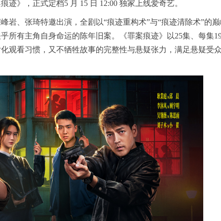
，正式定档5 月 15 日 12:00 独家上线爱奇艺。
峰岩、张琦特邀出演，全剧以“痕迹重构术”与“痕迹清除术”的巅
乎所有主角自身命运的陈年旧案。《罪案痕迹》以25集、每集1
片化观看
习
惯，又不牺牲故事的完整性与悬疑张力，满足悬疑受