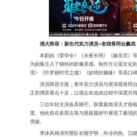
强大阵容：新生代实力演员+老戏骨同台飙戏
本剧由《荣华令》《永夜长明》《嫁东宫》
为剧集注入了独特的影像质感。制作方云雷文化
境》《叶罗丽时空之墟》《妙绝好姻缘》等高口
演员阵容方面，青年实力演员与资深戏骨同
正邪博弈看点十足，让观众在追凶过程中深度共
三位年轻主演各具锋芒。耿業庭饰演天才痕
度。他此前在多部古装与悬疑题材中展现了极强
突破。
李沐风饰演刑警队长顾宇明，外冷内热、沉