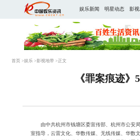
娱乐新闻
明星动态
影视
首页
>
娱乐
>
影视地带
>正文
《罪案痕迹》5
由
中共
杭州市钱塘区委宣传部、杭州市公安
室指导，云雷文化、华数传媒、无线传媒、华数