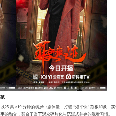
突破
5 集 ×19 分钟的横屏中剧体量，打破 “短平快” 刻板印象，
叙事的融合，契合了当下观众碎片化与沉浸式并存的观看
习
惯。