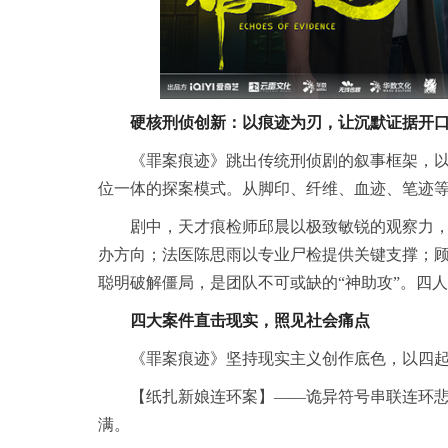
硬核刑侦创新：以痕迹为刃，让沉默证据开
《罪案痕迹》跳出传统刑侦剧的叙事框架，以痕迹
位一体的探案模式。从脚印、纤维、血迹、笔迹等
剧中，天才痕检师邱晨以极致敏锐的观察力
办方向；法医陈思雨以专业尸检提供关键支撑；
聪明破解僵局，是团队不可或缺的“神助攻”。四人
四大案件直击现实，照见社会痛点
《罪案痕迹》坚持现实主义创作底色，以四
【纸扎新娘连环案】——诡异符号串联连环
满。