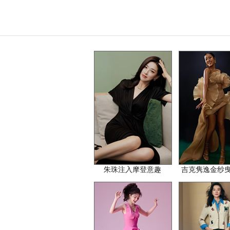
朱珠注入摩登意趣
吉克隽逸金纱