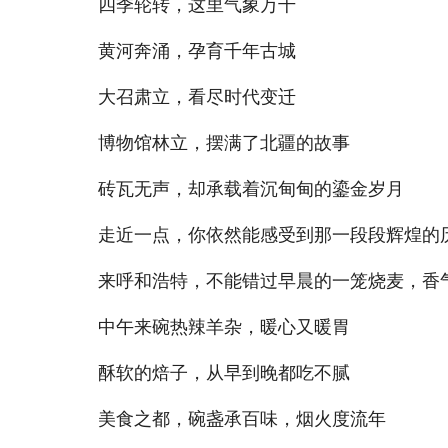
四季轮转，这里气象万千
黄河奔涌，孕育千年古城
大召肃立，看尽时代变迁
博物馆林立，摆满了北疆的故事
砖瓦无声，却承载着沉甸甸的鎏金岁月
走近一点，你依然能感受到那一段段辉煌的
来呼和浩特，不能错过早晨的一笼烧麦，香
中午来碗热辣羊杂，暖心又暖胃
酥软的焙子，从早到晚都吃不腻
美食之都，碗盏承百味，烟火度流年