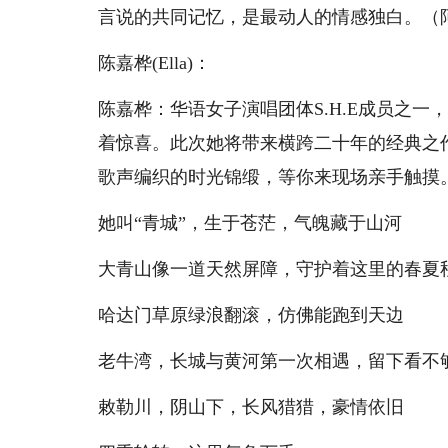
言说的共同记忆，是最动人的情感独白。（
陈嘉桦(Ella)：
陈嘉桦：华语女子演唱团体S.H.E成员之一，
着惊喜。此次她将带来横跨二十年的经典之作
歌声编织的时光锦缎，等你来现场亲手触摸。（
她叫“青城”，生于苍茫，气魄藏于山河
大青山像一道天然屏障，守护着这里的春夏
哈达门草原绿浪翻滚，仿佛能跑到天边
老牛湾，长城与黄河第一次相遇，留下看不
敕勒川，阴山下，长风猎猎，豪情依旧