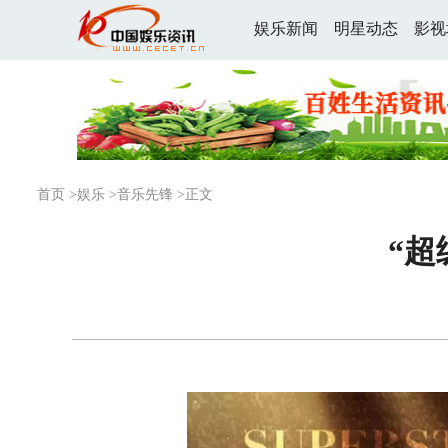
娱乐新闻
明星动态
影视
首页
>
娱乐
>
音乐先锋
>正文
“超