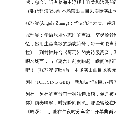
感，总会让听者脑海中浮现出唯美和浪漫的
（张信哲演唱8首,本场演出曲目以实际演出
张韶涵(Angela Zhang)：华语流行天后、
张韶涵：华语乐坛标志性的声线，空灵嗓音
忆，她用生命高歌的励志符号，每一句歌声
拉》，到封神舞台《阿刁》的史诗级高音，再
唱名场面，当《寓言》前奏响起，瞬间唤醒
吧！（张韶涵演唱4首，本场演出曲目以实
阿杜(TOH SING GEE)：新加坡华语巨匠-
阿杜：阿杜的声音有一种独特质感，像是被
你》前奏响起，时光瞬间倒流。那些曾经在K
《哈啰》...那些在午夜时分车窗半开单曲