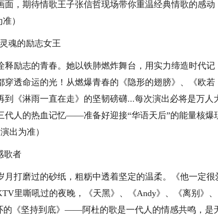
画面，期待情歌王子张信哲现场带你重温经典情歌的感动
为准）
穿透灵魂的励志女王
诠释励志的青春。她以铁肺燃炸舞台，用实力缔造时代记
都穿透命运的光！从燃爆青春的《隐形的翅膀》、《欧若
到《淋雨一直在走》的坚韧磅礴...每次演出必将是万人
三代人的热血记忆——准备好迎接“华语天后”的能量核爆
际演出为准）
情感歌者
岁月打磨过的砂纸，粗粝中透着坚定的温柔。《他一定很
TV里嘶吼过的夜晚，《天黑》、《Andy》、《离别》、
循环的《坚持到底》——阿杜的歌是一代人的情感共鸣，是