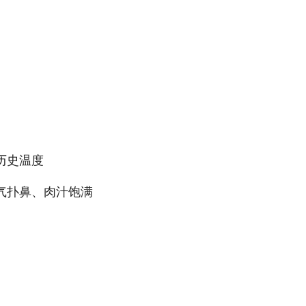
历史温度
气扑鼻、肉汁饱满