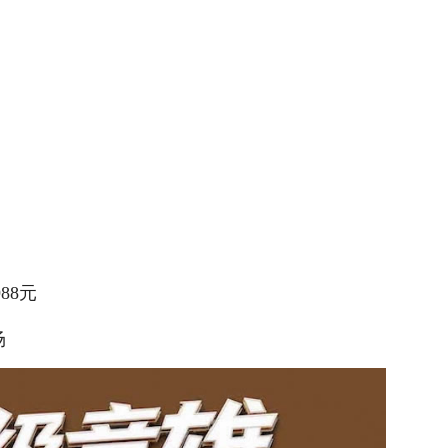
88元
场