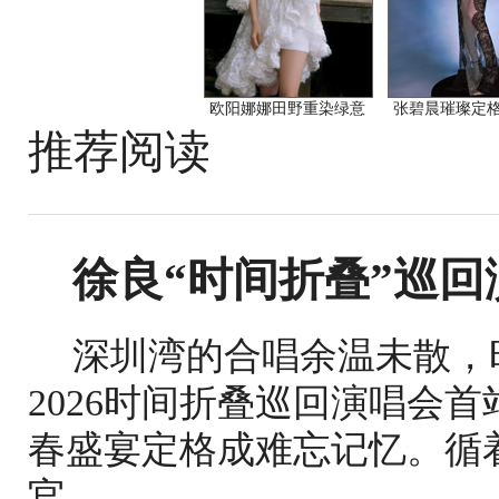
欧阳娜娜田野重染绿意
张碧晨璀璨定
推荐阅读
徐良“时间折叠”巡回
深圳湾的合唱余温未散，
2026时间折叠巡回演唱会
春盛宴定格成难忘记忆。循
官...