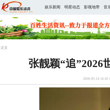
娱乐新闻
明星动态
影视地带
音
>正文
张靓颖“追”202
2026-05-14 16:45: