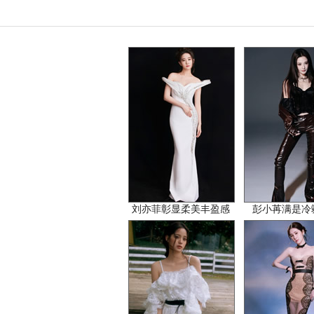
刘亦菲彰显柔美丰盈感
彭小苒满是冷