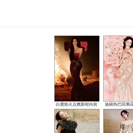
白鹿焰火点燃新程向前
迪丽热巴回溯