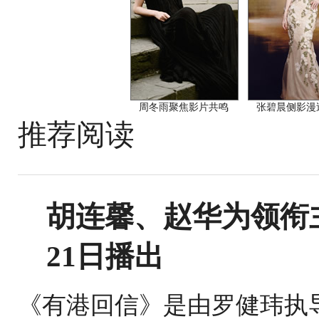
周冬雨聚焦影片共鸣
张碧晨侧影漫
推荐阅读
胡连馨、赵华为领衔
21日播出
《有港回信》是由罗健玮执