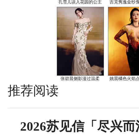
孔雪儿误入花园的公主
吉克隽逸金纱
张碧晨侧影漫过温柔
姚晨橘色火焰
推荐阅读
2026苏见信「尽兴