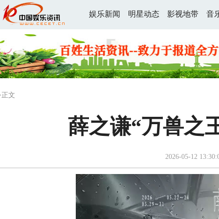
娱乐新闻
明星动态
影视地带
音
>正文
薛之谦“万兽之
2026-05-12 13:30: