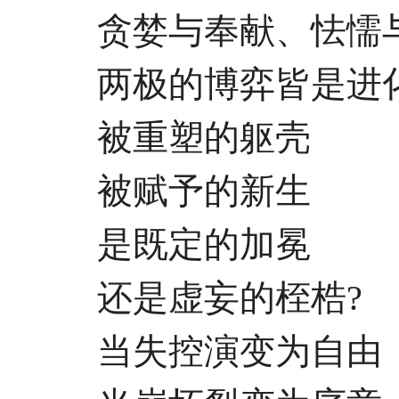
贪婪与奉献、怯懦与
两极的博弈皆是进
被重塑的躯壳
被赋予的新生
是既定的加冕
还是虚妄的桎梏?
当失控演变为自由