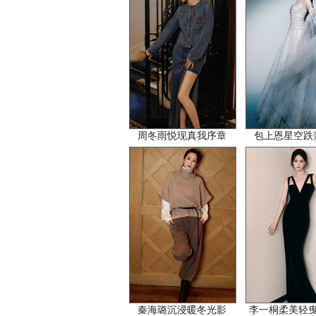
周冬雨悦现真我序章
包上恩星空跌
秦海璐沉浸暖冬光影
李一桐柔美轻