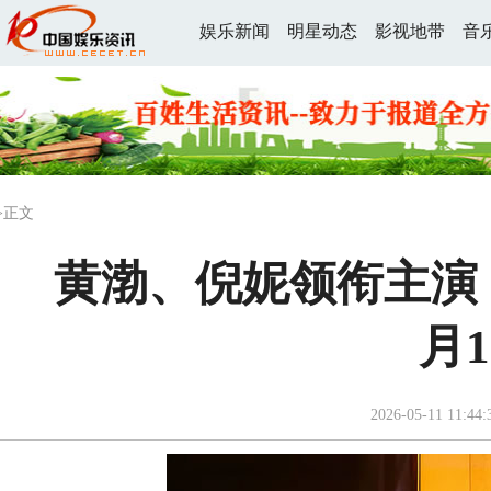
娱乐新闻
明星动态
影视地带
音
>正文
黄渤、倪妮领衔主演
月
2026-05-11 11:44: