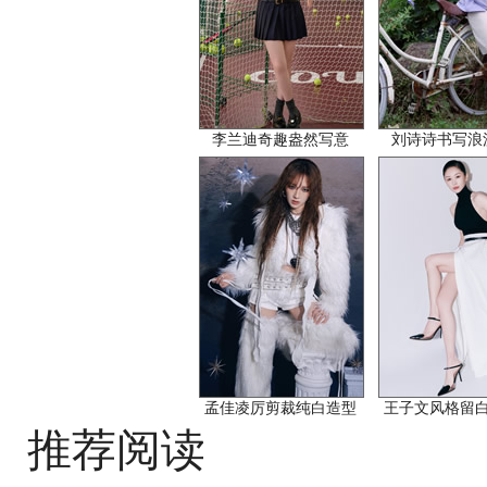
李兰迪奇趣盎然写意
刘诗诗书写浪
孟佳凌厉剪裁纯白造型
王子文风格留
推荐阅读