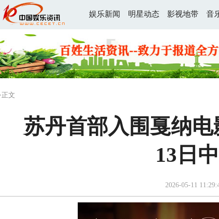
娱乐新闻
明星动态
影视地带
音
>正文
苏丹首部入围戛纳电
13日
2026-05-11 11:29: