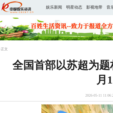
娱乐新闻
明星动态
影视地带
音
>正文
全国首部以苏超为题
月
2026-05-11 11:06: