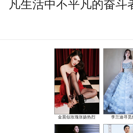
凡生活中不平凡的奋斗
金晨似玫瑰张扬热烈
李兰迪寻觅