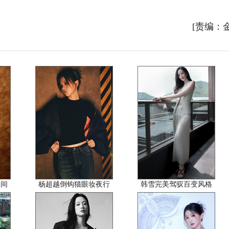
[责编：
之间
杨超越倒钩猫眼妆夜行
韩雪完美驾驭百变风格