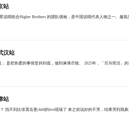
京站
说唱组合Higher Brothers 的团队领袖，是中国说唱代表人物之一。服装
武汉站
； 是把热爱的事情坚持到底，做到淋漓尽致。 2025年，「尽兴而活」的
津站
不到比张震岳更chill的live现场了 来之前说好的不哭，结果哭到我鼻