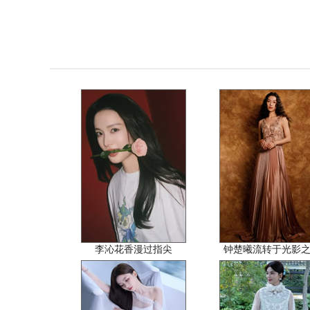
李沁花香漫过指尖
钟楚曦流转于光影