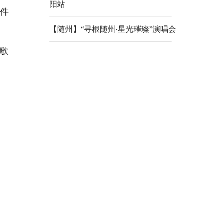
阳站
一件
【随州】“寻根随州·星光璀璨”演唱会
歌
。