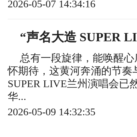
2026-05-07 14:34:16
“声名大造 SUPER 
总有一段旋律，能唤醒心
怀期待，这黄河奔涌的节奏
SUPER LIVE兰州演唱
华...
2026-05-09 14:32:35