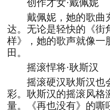
创作才女·戴佩妮
戴佩妮，她的歌曲充
达。无论是轻快的《街
样》，她的歌声就像一
田。
摇滚悍将·耿斯汉
摇滚硬汉耿斯汉也会
彩。耿斯汉的摇滚风格
量。《再也没有》的嘶