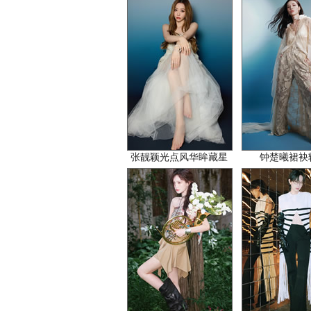
张靓颖光点风华眸藏星
钟楚曦裙袂