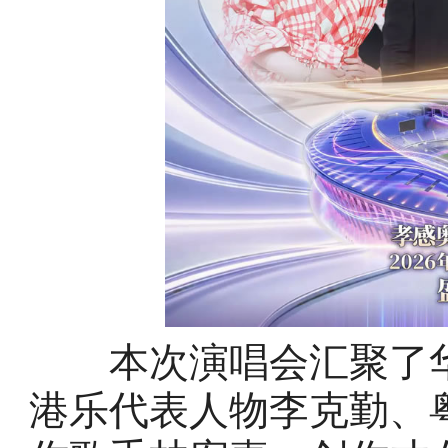
本次演唱会汇聚了华
港乐代表人物李克勤、