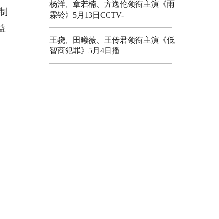
杨洋、章若楠、方逸伦领衔主演《雨
制
霖铃》5月13日CCTV-
益
王骁、田曦薇、王传君领衔主演《低
智商犯罪》5月4日播