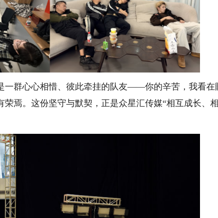
一群心心相惜、彼此牵挂的队友——你的辛苦，我看在
有荣焉。这份坚守与默契，正是众星汇传媒“相互成长、