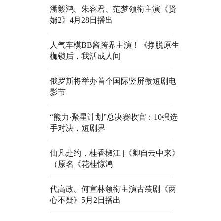
潘毅鸿、朱容君、范梦领衔主演《贤
婿2》4月28日播出
人气车模BB酱跨界主演！《挣脱原生
枷锁后，我活成人间
俄罗斯将举办首个国际竖屏微短剧电
影节
“熊力·聚星计划”总决赛收官：10强选
手对决，短剧界
仙凡赴约，桂香椒江 |《卿自云中来》
（原名《花桂惊鸿
代高政、何宣林领衔主演古装剧《两
心不疑》5月2日播出