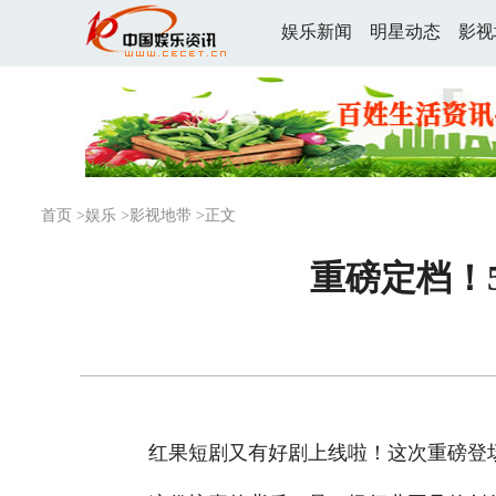
娱乐新闻
明星动态
影视
首页
>
娱乐
>
影视地带
>正文
重磅定档！5
红果短剧又有好剧上线啦！这次重磅登场的