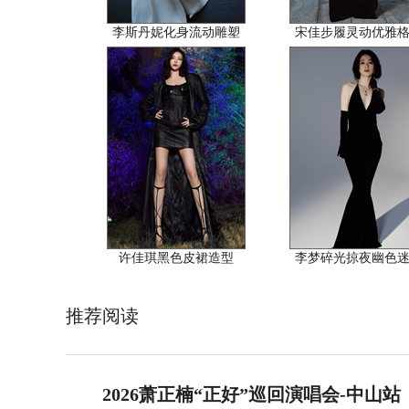
李斯丹妮化身流动雕塑
宋佳步履灵动优雅
许佳琪黑色皮裙造型
李梦碎光掠夜幽色
推荐阅读
2026萧正楠“正好”巡回演唱会-中山站