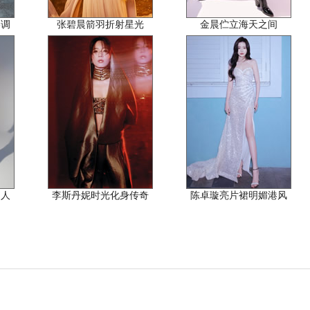
格调
张碧晨箭羽折射星光
金晨伫立海天之间
迷人
李斯丹妮时光化身传奇
陈卓璇亮片裙明媚港风