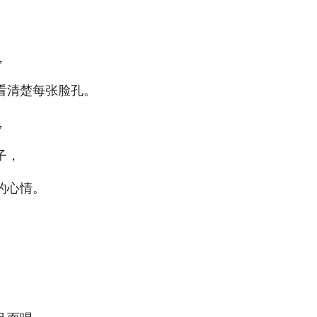
。
，
看清楚每张脸孔。
，
子，
的心情。
。