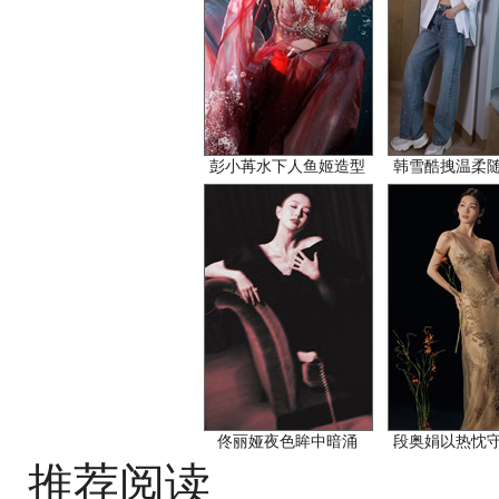
彭小苒水下人鱼姬造型
韩雪酷拽温柔
佟丽娅夜色眸中暗涌
段奥娟以热忱
推荐阅读