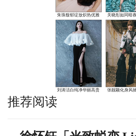
朱珠馥郁绽放炽热优雅
关晓彤如同暗
刘涛洁白纯净华丽高贵
张靓颖化身风
推荐阅读