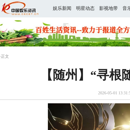
娱乐新闻
明星动态
影视地带
音
>正文
【随州】“寻根
2026-05-01 13:31: