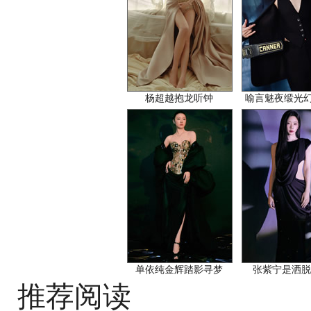
杨超越抱龙听钟
喻言魅夜缎光
单依纯金辉踏影寻梦
张紫宁是洒脱酷
推荐阅读