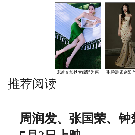
宋茜光影跌宕绿野为席
张碧晨鎏金阳
推荐阅读
周润发、张国荣、钟