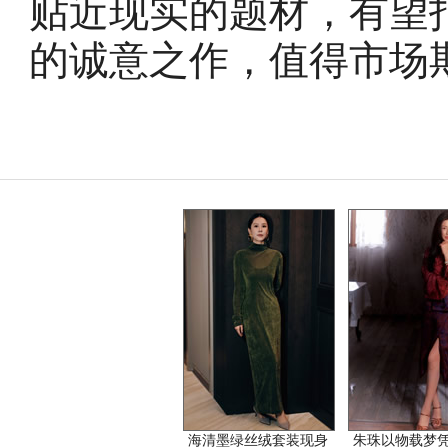
贴近现实的题材，有望
的诚意之作，值得市场
海清墨绿丝绒套装现身
朱珠以物载梦