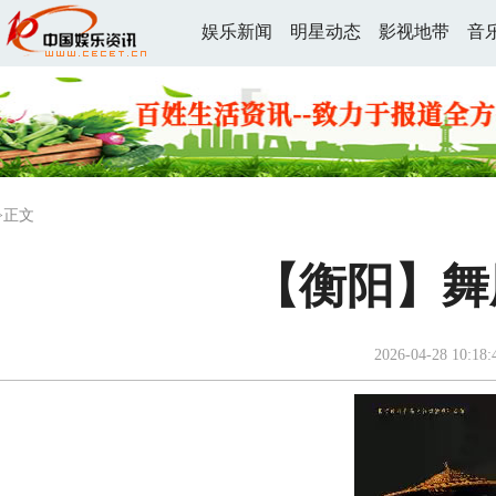
娱乐新闻
明星动态
影视地带
音
>正文
【衡阳】舞
2026-04-28 10:18: