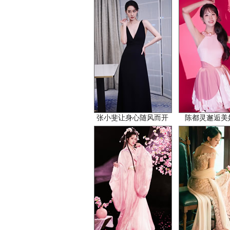
张小斐让身心随风而开
陈都灵邂逅美