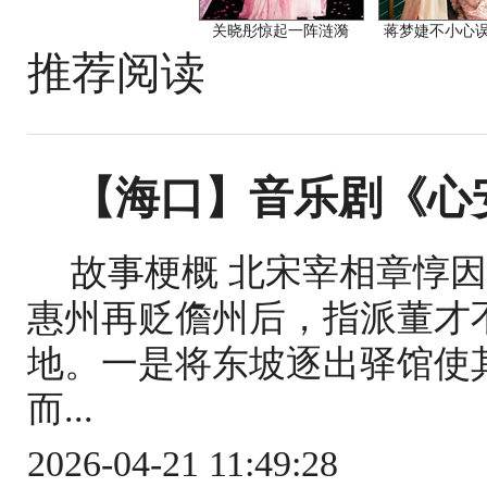
关晓彤惊起一阵涟漪
蒋梦婕不小心
推荐阅读
【海口】音乐剧《心
故事梗概 北宋宰相章惇
惠州再贬儋州后，指派董才
地。一是将东坡逐出驿馆使
而...
2026-04-21 11:49:28