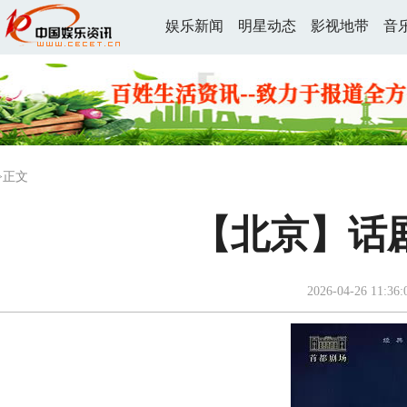
娱乐新闻
明星动态
影视地带
音
>正文
【北京】话
2026-04-26 11:36: