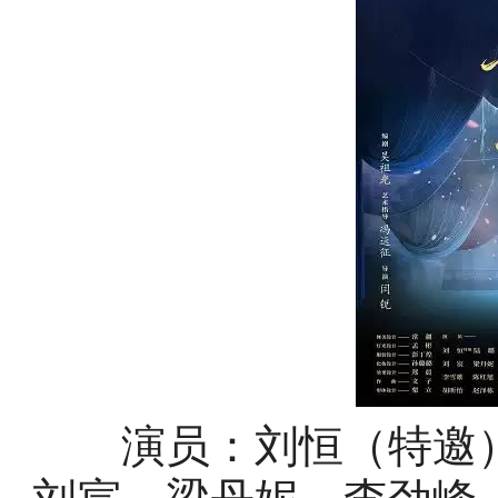
演员：刘恒（特邀）