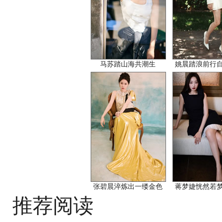
马苏踏山海共潮生
姚晨踏浪前行
张碧晨淬炼出一缕金色
蒋梦婕恍然若
推荐阅读