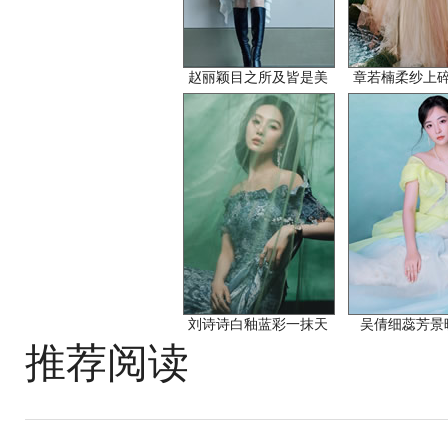
赵丽颖目之所及皆是美
章若楠柔纱上
刘诗诗白釉蓝彩一抹天
吴倩细蕊芳景
推荐阅读