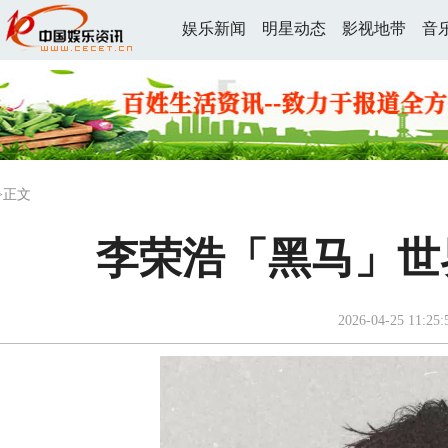
娱乐新闻
明星动态
影视地带
音
>正文
李荣浩「黑马」世
2026-04-25 11:25: