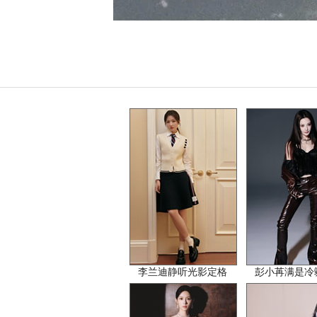
李兰迪静听光影定格
彭小苒满是冷