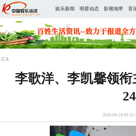
娱乐新闻
明星动态
影视地带
音
>正文
李歌洋、李凯馨领衔
2
2026-04-24 09:52: