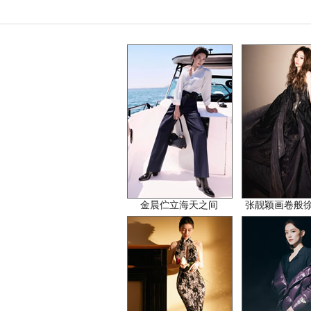
金晨伫立海天之间
张靓颖画卷般