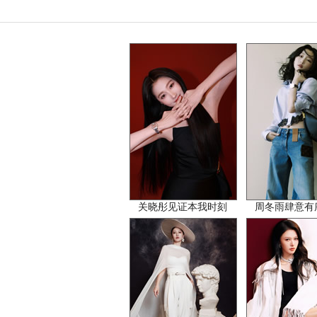
关晓彤见证本我时刻
周冬雨肆意有